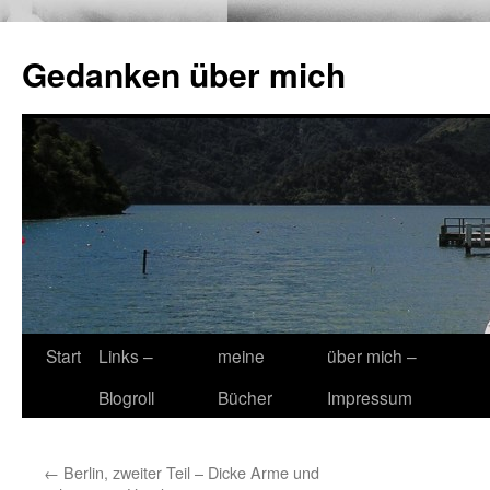
Zum
Inhalt
Gedanken über mich
springen
Start
Links –
meine
über mich –
Blogroll
Bücher
Impressum
←
Berlin, zweiter Teil – Dicke Arme und